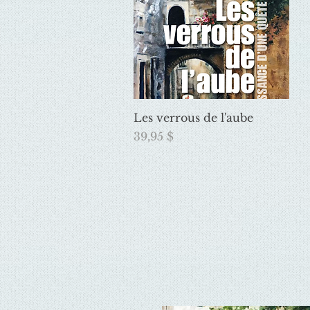
Aperçu rapide
Les verrous de l'aube
Prix
39,95 $