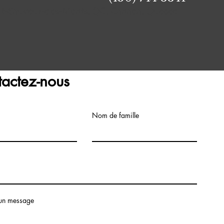
aint-Sauveur-des-Monts, QC, Canada, Quebec
actez-nous
Nom de famille
un message