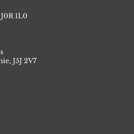
 J0R 1L0
es
ie, J5J 2V7