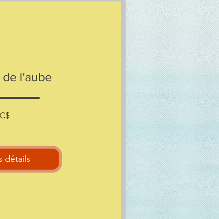
 de l'aube
Prix
5C$
s détails