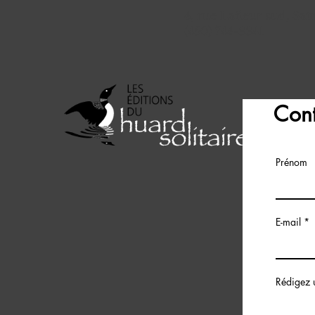
4, rue Lafleur sud, S
(450) 744-3341
Cont
Prénom
E-mail
Rédigez 