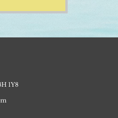
J8H 1Y8
com